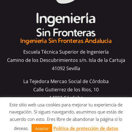
Ingeniería Sin Fronteras Andalucía
Escuela Técnica Superior de Ingeniería
Camino de los Descubrimientos s/n. Isla de la Cartuja
41092 Sevilla
La Tejedora Mercao Social de Córdoba
Calle Gutierrez de los Rios, 10
14002 Córdoba
Este sitio web usa cookies para mejorar tu experiencia de
navegación. Si sigues navegando, asumimos que estás de
acuerdo con esto. Eres libre de abandonar la página si lo
deseas.
Politica de protección de datos
Aceptar