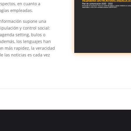
spectos, en cuanto a
ogías empleadas.
información supone una
pulación y control social:
agenda setting, bulos o
. Además, los lenguajes han
on más rapidez, la veracidad
e las noticias es cada vez