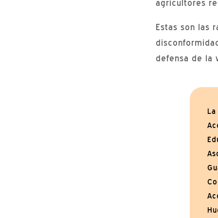
agricultores r
Estas son las 
disconformidad
defensa de la 
La
Ac
Ed
As
Gu
Co
Ac
Hu