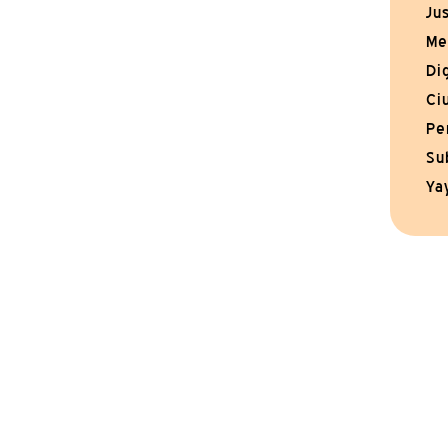
Ju
Me
Di
Ci
Pe
Su
Ya