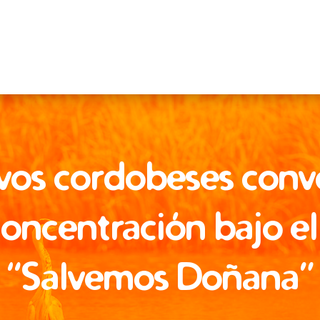
ivos cordobeses con
oncentración bajo e
“Salvemos Doñana”