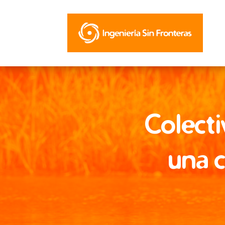
Colect
una c