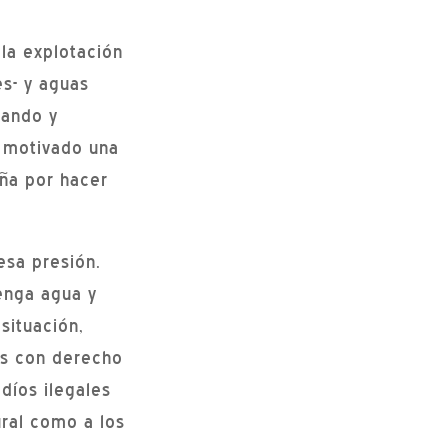
 la explotación
es- y aguas
nando y
a motivado una
aña por hacer
esa presión.
enga agua y
situación,
res con derecho
díos ilegales
ural como a los