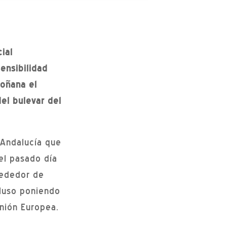
ial
ensibilidad
oñana el
el bulevar del
 Andalucía que
el pasado día
rededor de
cluso poniendo
nión Europea.