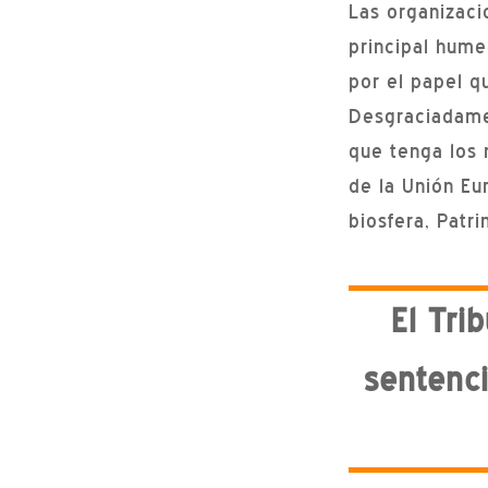
Las organizaci
principal hume
por el papel q
Desgraciadame
que tenga los 
de la Unión Eu
biosfera, Patr
El Tri
sentenc