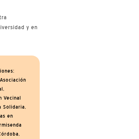
tra
iversidad y en
iones:
 Asociación
l,
n Vecinal
 Solidaria,
tas en
rmisenda
Córdoba,