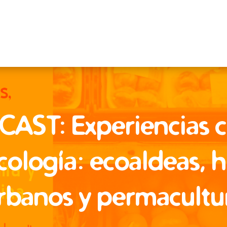
AST: Experiencias c
ología: ecoaldeas, 
rbanos y permacultu