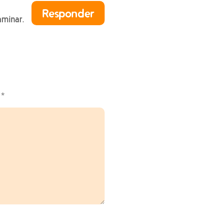
Responder
aminar.
n
*