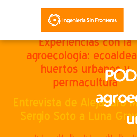
PODC
agroec
u