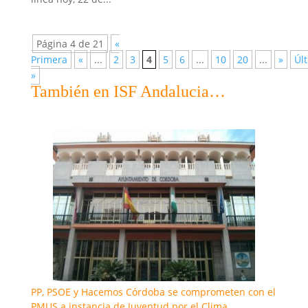
Página 4 de 21
«
Primera
«
...
2
3
4
5
6
...
10
20
...
»
Úl
»
También en ISF Andalucia…
PP, PSOE y Hacemos Córdoba se comprometen con el
PMUS a instancia de Juventud por el Clima