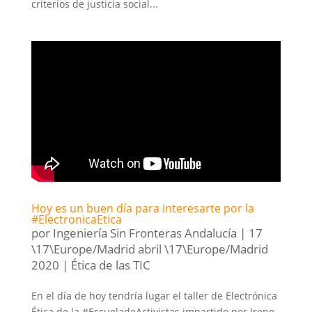
criterios de justicia social...
Hoy es un buen día para interesarte por la
#ElectronicaEtica
por
Ingeniería Sin Fronteras Andalucía
|
17
\17\Europe/Madrid abril \17\Europe/Madrid
2020
|
Ética de las TIC
En el día de hoy tendría lugar el taller de Electrónica
Ética de la #EscueladeActivistas impartido por Irene