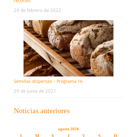
recortes
24 de febrero de 2022
Semillas dispersas – Programa 16
29 de junio de 2021
Noticias anteriores
agosto 2026
L
M
X
J
V
S
D