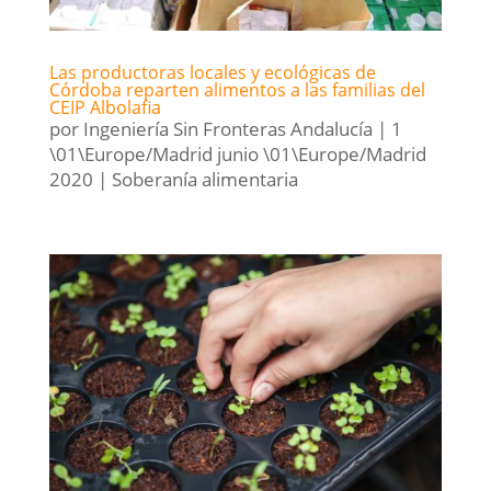
Las productoras locales y ecológicas de
Córdoba reparten alimentos a las familias del
CEIP Albolafia
por
Ingeniería Sin Fronteras Andalucía
|
1
\01\Europe/Madrid junio \01\Europe/Madrid
2020
|
Soberanía alimentaria