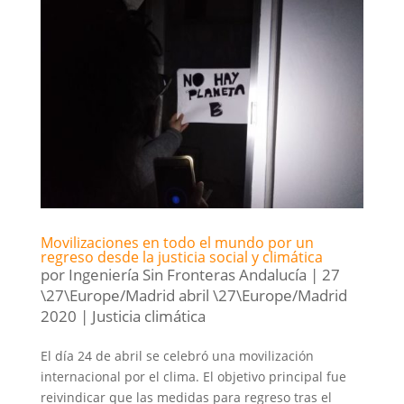
Movilizaciones en todo el mundo por un
regreso desde la justicia social y climática
por
Ingeniería Sin Fronteras Andalucía
|
27
\27\Europe/Madrid abril \27\Europe/Madrid
2020
|
Justicia climática
El día 24 de abril se celebró una movilización
internacional por el clima. El objetivo principal fue
reivindicar que las medidas para regreso tras el