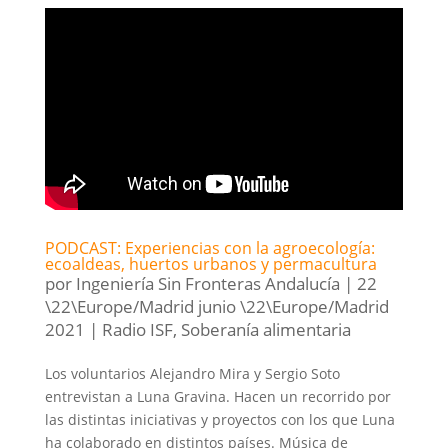
PODCAST: Experiencias con la agroecología:
ecoaldeas, huertos urbanos y permacultura
por
Ingeniería Sin Fronteras Andalucía
|
22
\22\Europe/Madrid junio \22\Europe/Madrid
2021
|
Radio ISF
,
Soberanía alimentaria
Los voluntarios Alejandro Mira y Sergio Soto
entrevistan a Luna Gravina. Hacen un recorrido por
las distintas iniciativas y proyectos con los que Luna
ha colaborado en distintos países. Música de