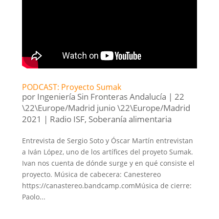
PODCAST: Proyecto Sumak
por
Ingeniería Sin Fronteras Andalucía
|
22
\22\Europe/Madrid junio \22\Europe/Madrid
2021
|
Radio ISF
,
Soberanía alimentaria
Entrevista de Sergio Soto y Óscar Martín entrevistan
a Iván López, uno de los artífices del proyeto Sumak.
Ivan nos cuenta de dónde surge y en qué consiste el
proyecto. Música de cabecera: Canestereo
https://canastereo.bandcamp.comMúsica de cierre:
Paolo...