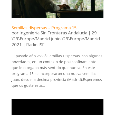
Semillas dispersas – Programa 15
por
Ingeniería Sin Fronteras Andalucía
|
29
\29\Europe/Madrid junio \29\Europe/Madrid
2021
|
Radio ISF
El pasado año volvió Semillas Dispersas, con algunas
novedades, en un contexto de postconfinamiento
que le otorgaba más sentido que nunca. En este
programa 15 se incorporaron una nueva semilla:
Juan, desde la décima provincia (Madrid).Esperemos
que os guste esta...